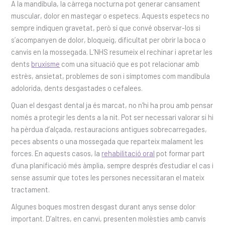
A la mandíbula, la càrrega nocturna pot generar cansament
muscular, dolor en mastegar o espetecs. Aquests espetecs no
sempre indiquen gravetat, però sí que convé observar-los si
s’acompanyen de dolor, bloqueig, dificultat per obrir la boca o
canvis en la mossegada. L’NHS resumeix el rechinar i apretar les
dents
bruxisme
com una situació que es pot relacionar amb
estrès, ansietat, problemes de son i símptomes com mandíbula
adolorida, dents desgastades o cefalees.
Quan el desgast dental ja és marcat, no n’hi ha prou amb pensar
només a protegir les dents a la nit. Pot ser necessari valorar si hi
ha pèrdua d’alçada, restauracions antigues sobrecarregades,
peces absents o una mossegada que reparteix malament les
forces. En aquests casos, la
rehabilitació oral
pot formar part
d’una planificació més àmplia, sempre després d’estudiar el cas i
sense assumir que totes les persones necessitaran el mateix
tractament.
Algunes boques mostren desgast durant anys sense dolor
important. D’altres, en canvi, presenten molèsties amb canvis