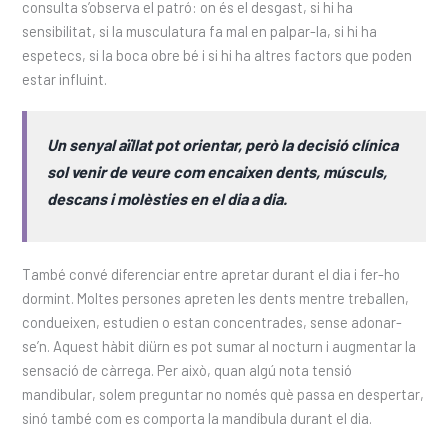
consulta s’observa el patró: on és el desgast, si hi ha
sensibilitat, si la musculatura fa mal en palpar-la, si hi ha
espetecs, si la boca obre bé i si hi ha altres factors que poden
estar influint.
Un senyal aïllat pot orientar, però la decisió clínica
sol venir de veure com encaixen dents, músculs,
descans i molèsties en el dia a dia.
També convé diferenciar entre apretar durant el dia i fer-ho
dormint. Moltes persones apreten les dents mentre treballen,
condueixen, estudien o estan concentrades, sense adonar-
se’n. Aquest hàbit diürn es pot sumar al nocturn i augmentar la
sensació de càrrega. Per això, quan algú nota tensió
mandibular, solem preguntar no només què passa en despertar,
sinó també com es comporta la mandíbula durant el dia.