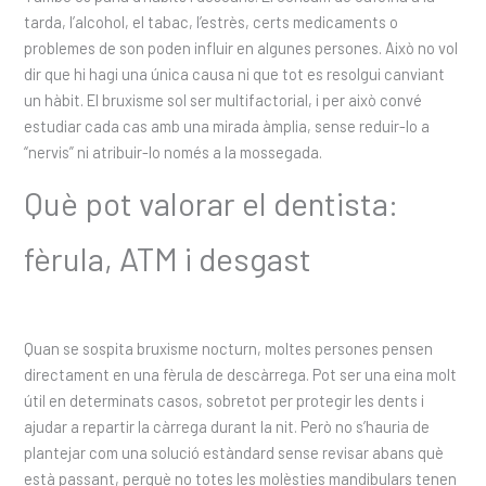
tarda, l’alcohol, el tabac, l’estrès, certs medicaments o
problemes de son poden influir en algunes persones. Això no vol
dir que hi hagi una única causa ni que tot es resolgui canviant
un hàbit. El bruxisme sol ser multifactorial, i per això convé
estudiar cada cas amb una mirada àmplia, sense reduir-lo a
“nervis” ni atribuir-lo només a la mossegada.
Què pot valorar el dentista:
fèrula, ATM i desgast
Quan se sospita bruxisme nocturn, moltes persones pensen
directament en una fèrula de descàrrega. Pot ser una eina molt
útil en determinats casos, sobretot per protegir les dents i
ajudar a repartir la càrrega durant la nit. Però no s’hauria de
plantejar com una solució estàndard sense revisar abans què
està passant, perquè no totes les molèsties mandibulars tenen