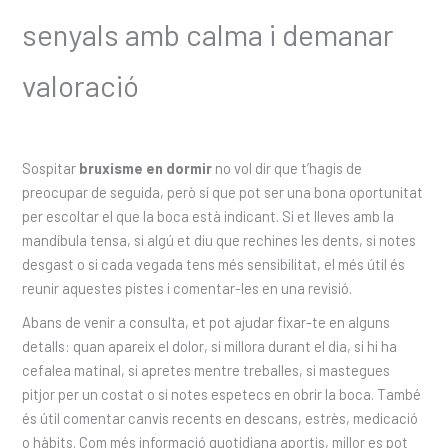
senyals amb calma i demanar
valoració
Sospitar
bruxisme en dormir
no vol dir que t’hagis de
preocupar de seguida, però sí que pot ser una bona oportunitat
per escoltar el que la boca està indicant. Si et lleves amb la
mandíbula tensa, si algú et diu que rechines les dents, si notes
desgast o si cada vegada tens més sensibilitat, el més útil és
reunir aquestes pistes i comentar-les en una revisió.
Abans de venir a consulta, et pot ajudar fixar-te en alguns
detalls: quan apareix el dolor, si millora durant el dia, si hi ha
cefalea matinal, si apretes mentre treballes, si mastegues
pitjor per un costat o si notes espetecs en obrir la boca. També
és útil comentar canvis recents en descans, estrès, medicació
o hàbits. Com més informació quotidiana aportis, millor es pot