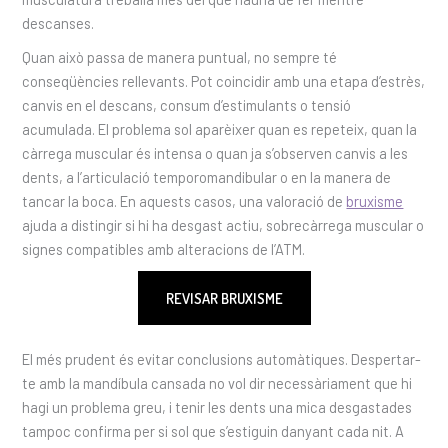
descanses.
Quan això passa de manera puntual, no sempre té
conseqüències rellevants. Pot coincidir amb una etapa d’estrès,
canvis en el descans, consum d’estimulants o tensió
acumulada. El problema sol aparèixer quan es repeteix, quan la
càrrega muscular és intensa o quan ja s’observen canvis a les
dents, a l’articulació temporomandibular o en la manera de
tancar la boca. En aquests casos, una valoració de
bruxisme
ajuda a distingir si hi ha desgast actiu, sobrecàrrega muscular o
signes compatibles amb alteracions de l’ATM.
REVISAR BRUXISME
El més prudent és evitar conclusions automàtiques. Despertar-
te amb la mandíbula cansada no vol dir necessàriament que hi
hagi un problema greu, i tenir les dents una mica desgastades
tampoc confirma per si sol que s’estiguin danyant cada nit. A