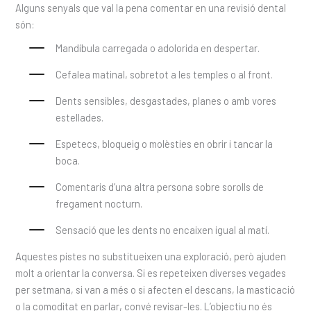
Alguns senyals que val la pena comentar en una revisió dental
són:
Mandíbula carregada o adolorida en despertar.
Cefalea matinal, sobretot a les temples o al front.
Dents sensibles, desgastades, planes o amb vores
estellades.
Espetecs, bloqueig o molèsties en obrir i tancar la
boca.
Comentaris d’una altra persona sobre sorolls de
fregament nocturn.
Sensació que les dents no encaixen igual al matí.
Aquestes pistes no substitueixen una exploració, però ajuden
molt a orientar la conversa. Si es repeteixen diverses vegades
per setmana, si van a més o si afecten el descans, la masticació
o la comoditat en parlar, convé revisar-les. L’objectiu no és