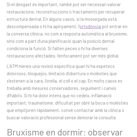
Si el desgast és important, també pot ser necessari valorar
restauracions, reconstruccions o tractaments per recuperar
estructura dental. En alguns casos, si la mossegada està
descompensada o hi ha apinyament, l’
ortodòncia
pot entrar en
la conversa clínica, no com a resposta automàtica al bruxisme,
sinó com a part d’una planificació quan la posició dental
condiciona la funció. Si falten peces o hi ha diverses
restauracions afectades, l’enfocament pot ser més global.
L’ATM mereix una revisió específica quan hi ha espetecs
dolorosos, bloquejos, limitació d’obertura o molèsties que
s’estenen a la cara, l’orella, el coll o el cap. En molts casos es
treballa amb mesures conservadores, seguiment i canvis
d’hàbits. Si hi ha dolor intens que no cedeix, inflamació
important, traumatisme, dificultat per obrir la boca o molèsties
que empitjoren ràpidament, convé contactar amb la clínica o
buscar valoració professional sense demorar la consulta.
Bruxisme en dormir: observar