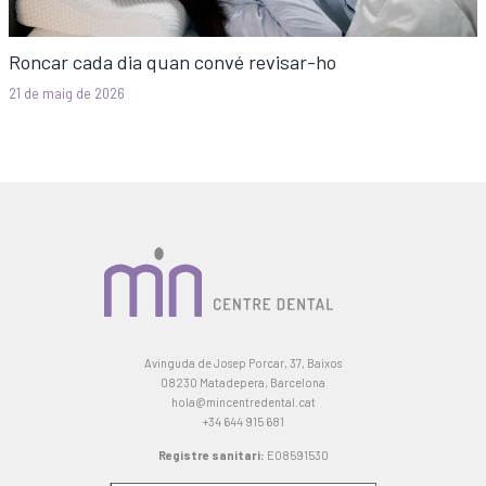
Roncar cada dia quan convé revisar-ho
21 de maig de 2026
Avinguda de Josep Porcar, 37, Baixos
08230 Matadepera, Barcelona
hola@mincentredental.cat
+34 644 915 681
Registre sanitari:
E08591530