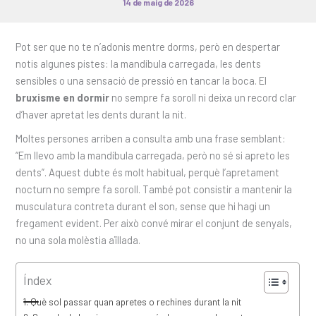
14 de maig de 2026
Pot ser que no te n’adonis mentre dorms, però en despertar
notis algunes pistes: la mandíbula carregada, les dents
sensibles o una sensació de pressió en tancar la boca. El
bruxisme en dormir
no sempre fa soroll ni deixa un record clar
d’haver apretat les dents durant la nit.
Moltes persones arriben a consulta amb una frase semblant:
“Em llevo amb la mandíbula carregada, però no sé si apreto les
dents”. Aquest dubte és molt habitual, perquè l’apretament
nocturn no sempre fa soroll. També pot consistir a mantenir la
musculatura contreta durant el son, sense que hi hagi un
fregament evident. Per això convé mirar el conjunt de senyals,
no una sola molèstia aïllada.
Índex
Què sol passar quan apretes o rechines durant la nit