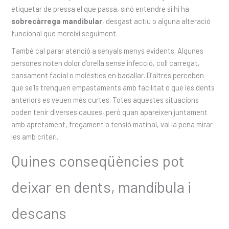
etiquetar de pressa el que passa, sinó entendre si hi ha
sobrecàrrega mandibular
, desgast actiu o alguna alteració
funcional que mereixi seguiment.
També cal parar atenció a senyals menys evidents. Algunes
persones noten dolor d’orella sense infecció, coll carregat,
cansament facial o molèsties en badallar. D’altres perceben
que se’ls trenquen empastaments amb facilitat o que les dents
anteriors es veuen més curtes. Totes aquestes situacions
poden tenir diverses causes, però quan apareixen juntament
amb apretament, fregament o tensió matinal, val la pena mirar-
les amb criteri.
Quines conseqüències pot
deixar en dents, mandíbula i
descans