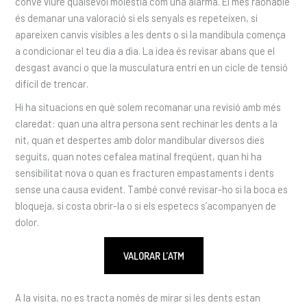
convé viure qualsevol molèstia com una alarma. El més raonable
és demanar una valoració si els senyals es repeteixen, si
apareixen canvis visibles a les dents o si la mandíbula comença
a condicionar el teu dia a dia. La idea és revisar abans que el
desgast avanci o que la musculatura entri en un cicle de tensió
difícil de trencar.
Hi ha situacions en què solem recomanar una revisió amb més
claredat: quan una altra persona sent rechinar les dents a la
nit, quan et despertes amb dolor mandibular diversos dies
seguits, quan notes cefalea matinal freqüent, quan hi ha
sensibilitat nova o quan es fracturen empastaments i dents
sense una causa evident. També convé revisar-ho si la boca es
bloqueja, si costa obrir-la o si els espetecs s’acompanyen de
dolor.
VALORAR L’ATM
A la visita, no es tracta només de mirar si les dents estan