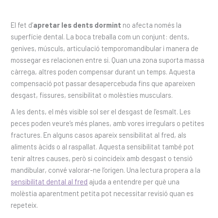
El fet d’
apretar les dents dormint
no afecta només la
superfície dental. La boca treballa com un conjunt: dents,
genives, músculs, articulació temporomandibular i manera de
mossegar es relacionen entre si. Quan una zona suporta massa
càrrega, altres poden compensar durant un temps. Aquesta
compensació pot passar desapercebuda fins que apareixen
desgast, fissures, sensibilitat o molèsties musculars.
A les dents, el més visible sol ser el desgast de l’esmalt. Les
peces poden veure’s més planes, amb vores irregulars o petites
fractures. En alguns casos apareix sensibilitat al fred, als
aliments àcids o al raspallat. Aquesta sensibilitat també pot
tenir altres causes, però si coincideix amb desgast o tensió
mandibular, convé valorar-ne l’origen. Una lectura propera a la
sensibilitat dental al fred
ajuda a entendre per què una
molèstia aparentment petita pot necessitar revisió quan es
repeteix.