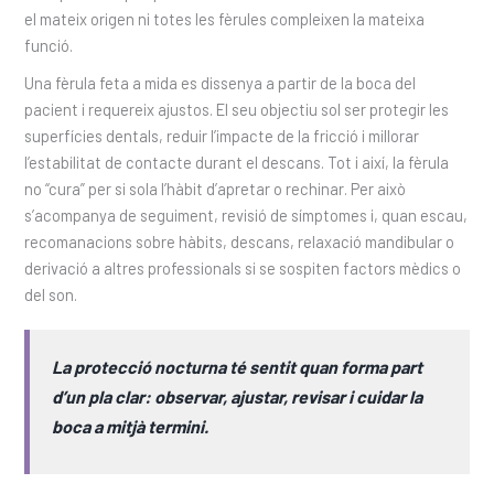
el mateix origen ni totes les fèrules compleixen la mateixa
funció.
Una fèrula feta a mida es dissenya a partir de la boca del
pacient i requereix ajustos. El seu objectiu sol ser protegir les
superfícies dentals, reduir l’impacte de la fricció i millorar
l’estabilitat de contacte durant el descans. Tot i així, la fèrula
no “cura” per si sola l’hàbit d’apretar o rechinar. Per això
s’acompanya de seguiment, revisió de símptomes i, quan escau,
recomanacions sobre hàbits, descans, relaxació mandibular o
derivació a altres professionals si se sospiten factors mèdics o
del son.
La protecció nocturna té sentit quan forma part
d’un pla clar: observar, ajustar, revisar i cuidar la
boca a mitjà termini.