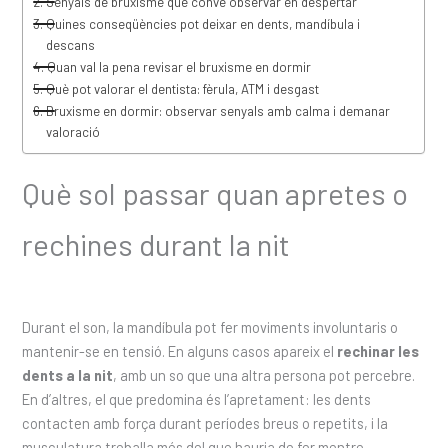
Senyals de bruxisme que convé observar en despertar
Quines conseqüències pot deixar en dents, mandíbula i
descans
Quan val la pena revisar el bruxisme en dormir
Què pot valorar el dentista: fèrula, ATM i desgast
Bruxisme en dormir: observar senyals amb calma i demanar
valoració
Què sol passar quan apretes o
rechines durant la nit
Durant el son, la mandíbula pot fer moviments involuntaris o
mantenir-se en tensió. En alguns casos apareix el
rechinar les
dents a la nit
, amb un so que una altra persona pot percebre.
En d’altres, el que predomina és l’apretament: les dents
contacten amb força durant períodes breus o repetits, i la
musculatura treballa més del que hauria de fer mentre